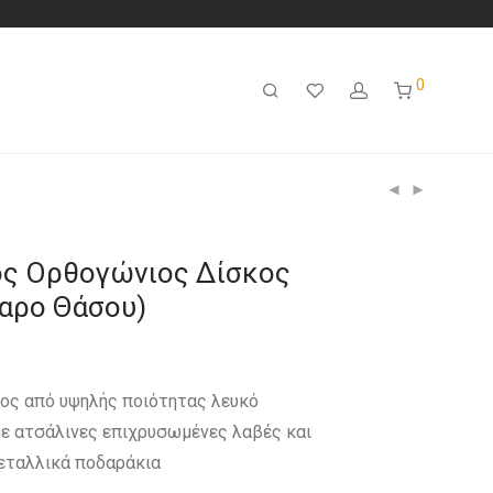
0
ς Ορθογώνιος Δίσκος
μαρο Θάσου)
ος από υψηλής ποιότητας λευκό
με ατσάλινες επιχρυσωμένες λαβές και
εταλλικά ποδαράκια